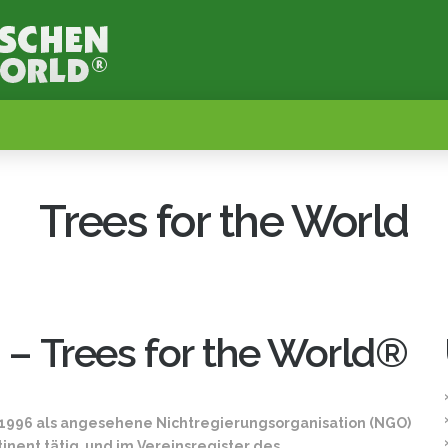
Trees for the World
– Trees for the World®
t 1996 als angesehene Nichtregierungsorganisation (NGO)
inent tätig und im Vereinsregister des