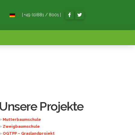
| +49 (0)881 / 8001 |
Unsere Projekte
»
Mutterbaumschule
»
Zweigbaumschule
»
OGTPP – Graslandprojekt